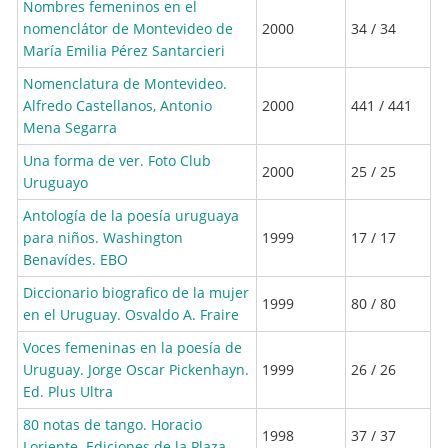
Nombres femeninos en el
nomenclátor de Montevideo de
2000
34 / 34
María Emilia Pérez Santarcieri
Nomenclatura de Montevideo.
Alfredo Castellanos, Antonio
2000
441 / 441
Mena Segarra
Una forma de ver. Foto Club
2000
25 / 25
Uruguayo
Antología de la poesía uruguaya
para niños. Washington
1999
17 / 17
Benavídes. EBO
Diccionario biografico de la mujer
1999
80 / 80
en el Uruguay. Osvaldo A. Fraire
Voces femeninas en la poesía de
Uruguay. Jorge Oscar Pickenhayn.
1999
26 / 26
Ed. Plus Ultra
80 notas de tango. Horacio
1998
37 / 37
Loriente. Ediciones de la Plaza