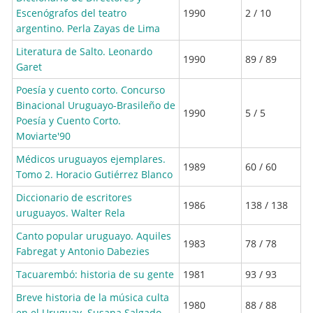
Escenógrafos del teatro
1990
2 / 10
argentino. Perla Zayas de Lima
Literatura de Salto. Leonardo
1990
89 / 89
Garet
Poesía y cuento corto. Concurso
Binacional Uruguayo-Brasileño de
1990
5 / 5
Poesía y Cuento Corto.
Moviarte'90
Médicos uruguayos ejemplares.
1989
60 / 60
Tomo 2. Horacio Gutiérrez Blanco
Diccionario de escritores
1986
138 / 138
uruguayos. Walter Rela
Canto popular uruguayo. Aquiles
1983
78 / 78
Fabregat y Antonio Dabezies
Tacuarembó: historia de su gente
1981
93 / 93
Breve historia de la música culta
1980
88 / 88
en el Uruguay. Susana Salgado