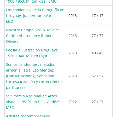
1908-1953. Milton Rizzi. SMU
Los comienzos de la fotografía en
Uruguay. Juan Antorio Varese.
2013
17 / 17
EBO
Nuestro tiempo. Vol. 5. Música.
Coriún Aharonian y Rubén
2013
77 / 77
Olivera
Poesía e ilustración uruguaya
2013
49 / 49
1920-1940. Museo Figari
Somos candombe : melodía,
armonía, letra. Leo Méndez
(transcripciones), Sebastián
2013
57 / 57
Larrosa (revisión y corrección de
partituras)
55º Premio Nacional de Artes
Visuales "Wifredo Díaz Valdéz".
2012
27 / 27
MEC
Artistas contemporáneos