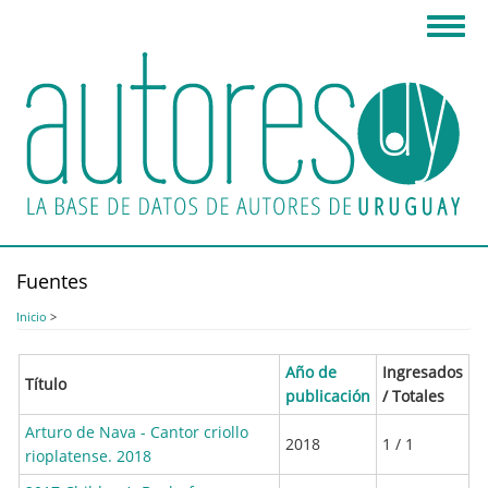
Pasar
Toggl
al
navig
contenido
principal
Fuentes
Inicio
>
Año de
Ingresados
Título
publicación
/ Totales
Arturo de Nava - Cantor criollo
2018
1 / 1
rioplatense. 2018