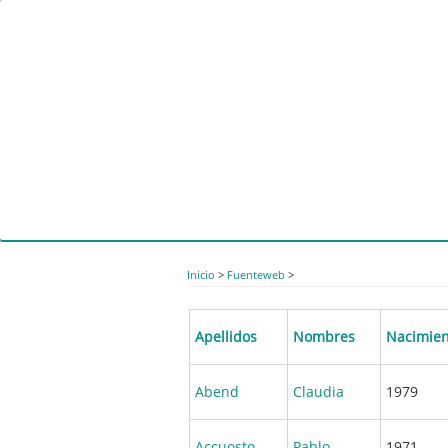
Pasar
al
contenido
principal
Inicio
>
Fuenteweb
>
Apellidos
Nombres
Nacimien
Abend
Claudia
1979
Accuosto
Pablo
1971