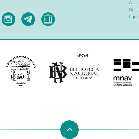
Acerc
Dere
Equip