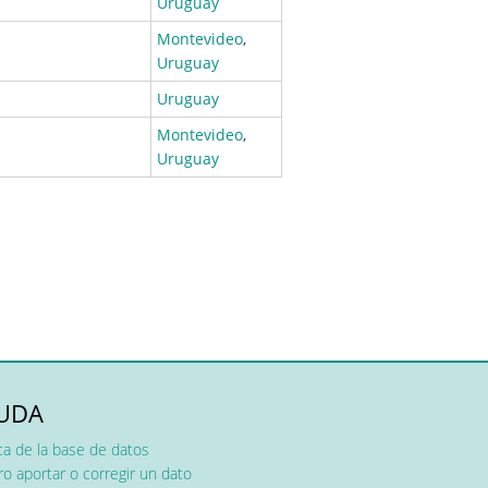
Uruguay
Montevideo
,
Uruguay
Uruguay
Montevideo
,
Uruguay
UDA
ca de la base de datos
o aportar o corregir un dato