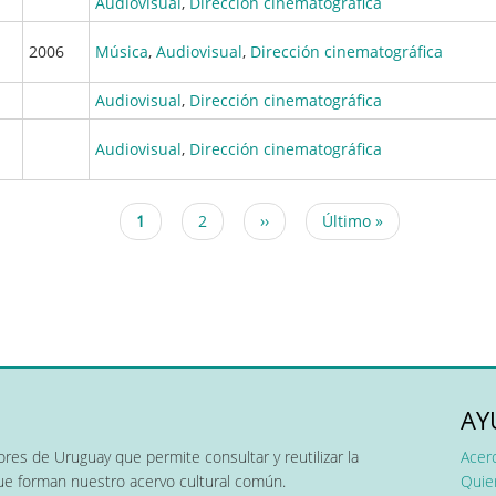
Audiovisual
,
Dirección cinematográfica
2006
Música
,
Audiovisual
,
Dirección cinematográfica
Audiovisual
,
Dirección cinematográfica
Audiovisual
,
Dirección cinematográfica
Página
1
Page
2
Siguiente
››
Última
Último »
actual
página
página
AY
res de Uruguay que permite consultar y reutilizar la
Acer
que forman nuestro acervo cultural común.
Quier