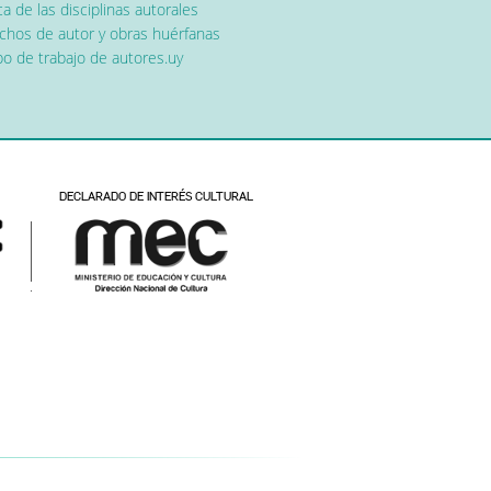
a de las disciplinas autorales
chos de autor y obras huérfanas
o de trabajo de autores.uy