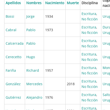
Luga
Apellidos
Nombres
Nacimiento
Muerte
Disciplina
naci
Escritura
,
Bossi
Jorge
1934
Uru
No ficción
Escritura
,
Dur
Cabral
Pablo
1973
No ficción
Uru
Escritura
,
Calcerrada
Pablo
Uru
No ficción
Escritura
,
Cerecetto
Hugo
Uru
No ficción
Escritura
,
Mon
Fariña
Richard
1957
No ficción
Uru
Escritura
,
González
Mercedes
2018
Uru
No ficción
Escritura
,
Salt
Gutiérrez
Alejandro
1976
No ficción
Uru
Escritura
,