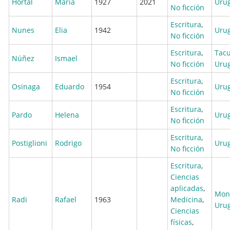
Hortal
María
1927
2021
Uru
No ficción
Escritura
,
Nunes
Elia
1942
Uru
No ficción
Escritura
,
Tac
Núñez
Ismael
No ficción
Uru
Escritura
,
Osinaga
Eduardo
1954
Uru
No ficción
Escritura
,
Pardo
Helena
Uru
No ficción
Escritura
,
Postiglioni
Rodrigo
Uru
No ficción
Escritura
,
Ciencias
aplicadas
,
Mon
Radi
Rafael
1963
Medicina
,
Uru
Ciencias
físicas
,