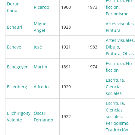
Escritura
,
No
Duran
Ricardo
1900
1973
ficción
,
Cano
Periodismo
Miguel
Artes visuales
,
Echauri
1928
Ángel
Pintura
Artes visuales
,
Echave
José
1921
1983
Dibujo
,
Pintura
,
Otras
Escritura
,
No
Echegoyen
Martín
1891
1974
ficción
Escritura
,
Eisenberg
Alfredo
1929
Ciencias
sociales
Escritura
,
Ciencias
Elichirigoity
Óscar
1922
sociales
,
Valente
Fernando
Periodismo
,
Traducción