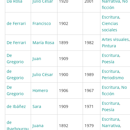
Da Rosa
Julio César
1920
2001
Narrativa
,
No
ficción
Escritura
,
de Ferrari
Francisco
1902
Ciencias
sociales
Artes visuales
,
De Ferrari
María Rosa
1899
1982
Pintura
De
Escritura
,
Juan
1909
Gregorio
Poesía
de
Escritura
,
Julio César
1900
1989
Gregorio
Periodismo
De
Escritura
,
No
Homero
1906
1967
Gregorio
ficción
Escritura
,
de Ibáñez
Sara
1909
1971
Poesía
Escritura
,
de
Juana
1892
1979
Narrativa
,
Ibarbourou