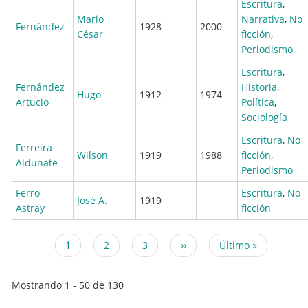
Escritura
,
Mario
Narrativa
,
No
Fernández
1928
2000
César
ficción
,
Periodismo
Escritura
,
Fernández
Historia
,
Hugo
1912
1974
Artucio
Política
,
Sociología
Escritura
,
No
Ferreira
Wilson
1919
1988
ficción
,
Aldunate
Periodismo
Ferro
Escritura
,
No
José A.
1919
Astray
ficción
Página
1
Page
2
Page
3
Siguiente
››
Última
Último »
Paginación
actual
página
página
Mostrando 1 - 50 de 130