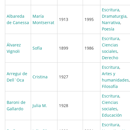
Escritura
,
Albareda
María
Dramaturgia
,
1913
1995
de Canessa
Montserrat
Narrativa
,
Poesía
Escritura
,
Álvarez
Ciencias
Sofía
1899
1986
Vignoli
sociales
,
Derecho
Escritura
,
Arregui de
Artes y
Cristina
1927
Dell´Oca
humanidades
,
Filosofía
Escritura
,
Baroni de
Ciencias
Julia M.
1928
Gallardo
sociales
,
Educación
Escritura
,