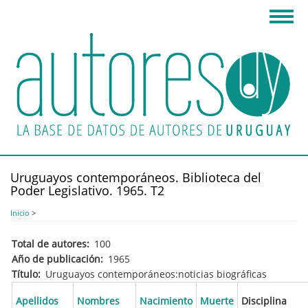
Pasar
Toggl
al
navig
contenido
principal
Uruguayos contemporáneos. Biblioteca del
Poder Legislativo. 1965. T2
Inicio
>
Total de autores
100
Año de publicación
1965
Título
Uruguayos contemporáneos:noticias biográficas
Apellidos
Nombres
Nacimiento
Muerte
Disciplina