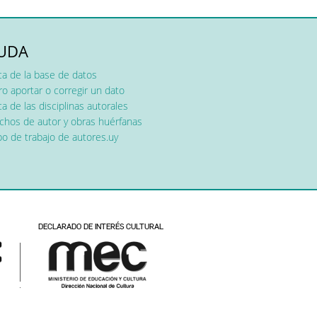
UDA
ca de la base de datos
o aportar o corregir un dato
a de las disciplinas autorales
chos de autor y obras huérfanas
o de trabajo de autores.uy