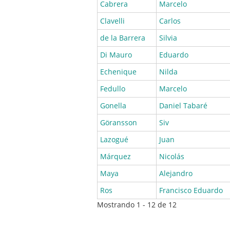
Cabrera
Marcelo
Clavelli
Carlos
de la Barrera
Silvia
Di Mauro
Eduardo
Echenique
Nilda
Fedullo
Marcelo
Gonella
Daniel Tabaré
Göransson
Siv
Lazogué
Juan
Márquez
Nicolás
Maya
Alejandro
Ros
Francisco Eduardo
Mostrando 1 - 12 de 12