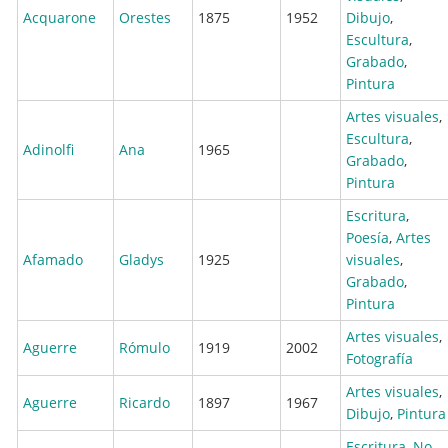
Acquarone
Orestes
1875
1952
Dibujo
,
Escultura
,
Grabado
,
Pintura
Artes visuales
,
Escultura
,
Adinolfi
Ana
1965
Grabado
,
Pintura
Escritura
,
Poesía
,
Artes
Afamado
Gladys
1925
visuales
,
Grabado
,
Pintura
Artes visuales
,
Aguerre
Rómulo
1919
2002
Fotografía
Artes visuales
,
Aguerre
Ricardo
1897
1967
Dibujo
,
Pintura
Escritura
,
No