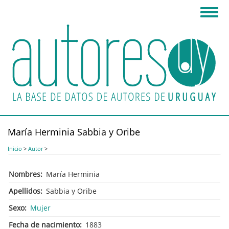
Pasar
Toggl
al
navig
contenido
principal
María Herminia Sabbia y Oribe
Inicio
>
Autor
>
Nombres
María Herminia
Apellidos
Sabbia y Oribe
Sexo
Mujer
Fecha de nacimiento
1883