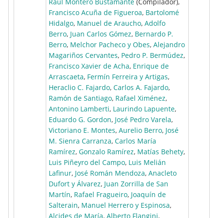
Raúl Montero Bustamante
(Compilador),
Francisco Acuña de Figueroa
,
Bartolomé
Hidalgo
,
Manuel de Araucho
,
Adolfo
Berro
,
Juan Carlos Gómez
,
Bernardo P.
Berro
,
Melchor Pacheco y Obes
,
Alejandro
Magariños Cervantes
,
Pedro P. Bermúdez
,
Francisco Xavier de Acha
,
Enrique de
Arrascaeta
,
Fermín Ferreira y Artigas
,
Heraclio C. Fajardo
,
Carlos A. Fajardo
,
Ramón de Santiago
,
Rafael Ximénez
,
Antonino Lamberti
,
Laurindo Lapuente
,
Eduardo G. Gordon
,
José Pedro Varela
,
Victoriano E. Montes
,
Aurelio Berro
,
José
M. Sienra Carranza
,
Carlos María
Ramírez
,
Gonzalo Ramírez
,
Matías Behety
,
Luis Piñeyro del Campo
,
Luis Melián
Lafinur
,
José Román Mendoza
,
Anacleto
Dufort y Álvarez
,
Juan Zorrilla de San
Martín
,
Rafael Fragueiro
,
Joaquín de
Salterain
,
Manuel Herrero y Espinosa
,
Alcides de María
,
Alberto Flangini
,