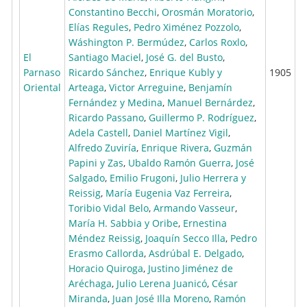
Constantino Becchi
,
Orosmán Moratorio
,
Elías Regules
,
Pedro Ximénez Pozzolo
,
Wáshington P. Bermúdez
,
Carlos Roxlo
,
El
Santiago Maciel
,
José G. del Busto
,
Parnaso
Ricardo Sánchez
,
Enrique Kubly y
1905
Oriental
Arteaga
,
Victor Arreguine
,
Benjamín
Fernández y Medina
,
Manuel Bernárdez
,
Ricardo Passano
,
Guillermo P. Rodríguez
,
Adela Castell
,
Daniel Martínez Vigil
,
Alfredo Zuviría
,
Enrique Rivera
,
Guzmán
Papini y Zas
,
Ubaldo Ramón Guerra
,
José
Salgado
,
Emilio Frugoni
,
Julio Herrera y
Reissig
,
María Eugenia Vaz Ferreira
,
Toribio Vidal Belo
,
Armando Vasseur
,
María H. Sabbia y Oribe
,
Ernestina
Méndez Reissig
,
Joaquín Secco Illa
,
Pedro
Erasmo Callorda
,
Asdrúbal E. Delgado
,
Horacio Quiroga
,
Justino Jiménez de
Aréchaga
,
Julio Lerena Juanicó
,
César
Miranda
,
Juan José Illa Moreno
,
Ramón