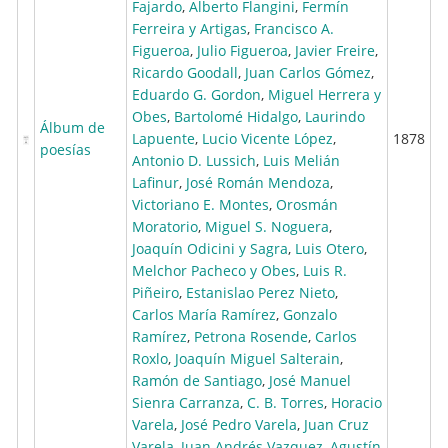
Fajardo
,
Alberto Flangini
,
Fermín
Ferreira y Artigas
,
Francisco A.
Figueroa
,
Julio Figueroa
,
Javier Freire
,
Ricardo Goodall
,
Juan Carlos Gómez
,
Eduardo G. Gordon
,
Miguel Herrera y
Obes
,
Bartolomé Hidalgo
,
Laurindo
Álbum de
Lapuente
,
Lucio Vicente López
,
1878
poesías
Antonio D. Lussich
,
Luis Melián
Lafinur
,
José Román Mendoza
,
Victoriano E. Montes
,
Orosmán
Moratorio
,
Miguel S. Noguera
,
Joaquín Odicini y Sagra
,
Luis Otero
,
Melchor Pacheco y Obes
,
Luis R.
Piñeiro
,
Estanislao Perez Nieto
,
Carlos María Ramírez
,
Gonzalo
Ramírez
,
Petrona Rosende
,
Carlos
Roxlo
,
Joaquín Miguel Salterain
,
Ramón de Santiago
,
José Manuel
Sienra Carranza
,
C. B. Torres
,
Horacio
Varela
,
José Pedro Varela
,
Juan Cruz
Varela
,
Juan Andrés Vazquez
,
Agustín