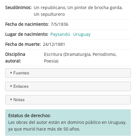
Seudónimos
Un republicano, Un pintor de brocha gorda,
Un sepulturero
Fecha de nacimiento
7/5/1836
Lugar de nacimiento
Paysandú
Uruguay
Fecha de muerte
24/12/1881
Disciplina
Escritura (Dramaturgia, Periodismo,
autoral
Poesía)
Fuentes
Enlaces
Notas
Estatus de derechos
Las obras del autor están en dominio público en Uruguay,
ya que murió hace más de 50 años.