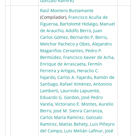
Gonzalo Ramírez
Raúl Montero Bustamante
(Compilador),
Francisco Acuña de
Figueroa
,
Bartolomé Hidalgo
,
Manuel
de Araucho
,
Adolfo Berro
,
Juan
Carlos Gómez
,
Bernardo P. Berro
,
Melchor Pacheco y Obes
,
Alejandro
Magariños Cervantes
,
Pedro P.
Bermúdez
,
Francisco Xavier de Acha
,
Enrique de Arrascaeta
,
Fermín
Ferreira y Artigas
,
Heraclio C.
Fajardo
,
Carlos A. Fajardo
,
Ramón de
Santiago
,
Rafael Ximénez
,
Antonino
Lamberti
,
Laurindo Lapuente
,
Eduardo G. Gordon
,
José Pedro
Varela
,
Victoriano E. Montes
,
Aurelio
Berro
,
José M. Sienra Carranza
,
Carlos María Ramírez
,
Gonzalo
Ramírez
,
Matías Behety
,
Luis Piñeyro
del Campo
,
Luis Melián Lafinur
,
José