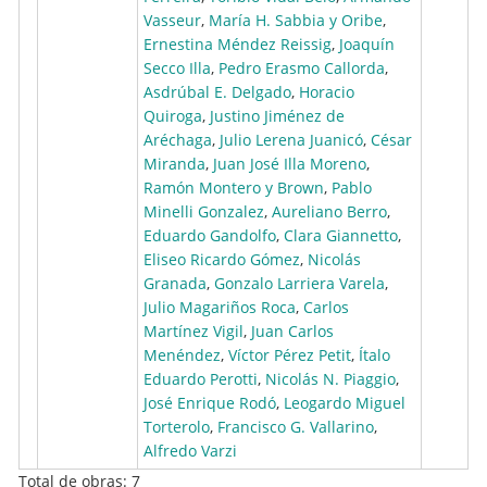
Vasseur
,
María H. Sabbia y Oribe
,
Ernestina Méndez Reissig
,
Joaquín
Secco Illa
,
Pedro Erasmo Callorda
,
Asdrúbal E. Delgado
,
Horacio
Quiroga
,
Justino Jiménez de
Aréchaga
,
Julio Lerena Juanicó
,
César
Miranda
,
Juan José Illa Moreno
,
Ramón Montero y Brown
,
Pablo
Minelli Gonzalez
,
Aureliano Berro
,
Eduardo Gandolfo
,
Clara Giannetto
,
Eliseo Ricardo Gómez
,
Nicolás
Granada
,
Gonzalo Larriera Varela
,
Julio Magariños Roca
,
Carlos
Martínez Vigil
,
Juan Carlos
Menéndez
,
Víctor Pérez Petit
,
Ítalo
Eduardo Perotti
,
Nicolás N. Piaggio
,
José Enrique Rodó
,
Leogardo Miguel
Torterolo
,
Francisco G. Vallarino
,
Alfredo Varzi
Total de obras: 7