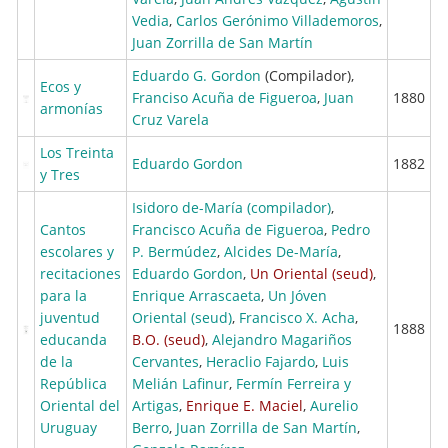
Vedia
,
Carlos Gerónimo Villademoros
,
Juan Zorrilla de San Martín
Eduardo G. Gordon
(Compilador),
Ecos y
Franciso Acuña de Figueroa
,
Juan
1880
armonías
Cruz Varela
Los Treinta
Eduardo Gordon
1882
y Tres
Isidoro de-María (compilador)
,
Cantos
Francisco Acuña de Figueroa
,
Pedro
escolares y
P. Bermúdez
,
Alcides De-María
,
recitaciones
Eduardo Gordon
,
Un Oriental (seud)
,
para la
Enrique Arrascaeta
,
Un Jóven
juventud
Oriental (seud)
,
Francisco X. Acha
,
1888
educanda
B.O. (seud)
,
Alejandro Magariños
de la
Cervantes
,
Heraclio Fajardo
,
Luis
República
Melián Lafinur
,
Fermín Ferreira y
Oriental del
Artigas
,
Enrique E. Maciel
,
Aurelio
Uruguay
Berro
,
Juan Zorrilla de San Martín
,