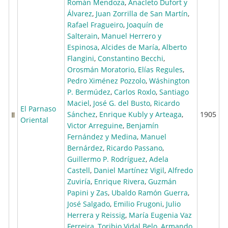
Román Mendoza
,
Anacleto Dufort y
Álvarez
,
Juan Zorrilla de San Martín
,
Rafael Fragueiro
,
Joaquín de
Salterain
,
Manuel Herrero y
Espinosa
,
Alcides de María
,
Alberto
Flangini
,
Constantino Becchi
,
Orosmán Moratorio
,
Elías Regules
,
Pedro Ximénez Pozzolo
,
Wáshington
P. Bermúdez
,
Carlos Roxlo
,
Santiago
Maciel
,
José G. del Busto
,
Ricardo
El Parnaso
Sánchez
,
Enrique Kubly y Arteaga
,
1905
Oriental
Victor Arreguine
,
Benjamín
Fernández y Medina
,
Manuel
Bernárdez
,
Ricardo Passano
,
Guillermo P. Rodríguez
,
Adela
Castell
,
Daniel Martínez Vigil
,
Alfredo
Zuviría
,
Enrique Rivera
,
Guzmán
Papini y Zas
,
Ubaldo Ramón Guerra
,
José Salgado
,
Emilio Frugoni
,
Julio
Herrera y Reissig
,
María Eugenia Vaz
Ferreira
,
Toribio Vidal Belo
,
Armando