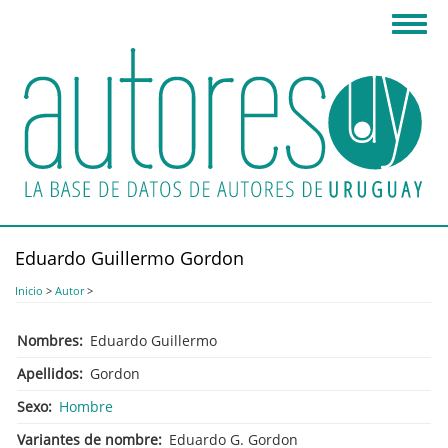
Pasar
Toggl
al
navig
contenido
principal
Eduardo Guillermo Gordon
Inicio
>
Autor
>
Nombres
Eduardo Guillermo
Apellidos
Gordon
Sexo
Hombre
Variantes de nombre
Eduardo G. Gordon