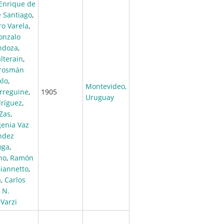
Enrique de
 Santiago
,
ro Varela
,
onzalo
ndoza
,
lterain
,
rosmán
xlo
,
Montevideo,
Arreguine
,
1905
Uruguay
dríguez
,
Zas
,
enia Vaz
ndez
oga
,
no
,
Ramón
Giannetto
,
a
,
Carlos
 N.
 Varzi