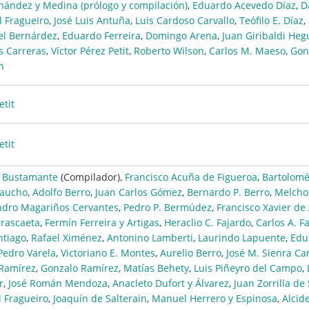
nández y Medina (prólogo y compilación)
,
Eduardo Acevedo Díaz
,
D
l Fragueiro
,
José Luis Antuña
,
Luis Cardoso Carvallo
,
Teófilo E. Díaz
,
l Bernárdez
,
Eduardo Ferreira
,
Domingo Arena
,
Juan Giribaldi Heg
s Carreras
,
Víctor Pérez Petit
,
Roberto Wilson
,
Carlos M. Maeso
,
Gon
n
etit
etit
 Bustamante
(Compilador),
Francisco Acuña de Figueroa
,
Bartolomé
raucho
,
Adolfo Berro
,
Juan Carlos Gómez
,
Bernardo P. Berro
,
Melcho
ndro Magariños Cervantes
,
Pedro P. Bermúdez
,
Francisco Xavier de
rrascaeta
,
Fermín Ferreira y Artigas
,
Heraclio C. Fajardo
,
Carlos A. F
tiago
,
Rafael Ximénez
,
Antonino Lamberti
,
Laurindo Lapuente
,
Edu
Pedro Varela
,
Victoriano E. Montes
,
Aurelio Berro
,
José M. Sienra Ca
 Ramírez
,
Gonzalo Ramírez
,
Matías Behety
,
Luis Piñeyro del Campo
,
r
,
José Román Mendoza
,
Anacleto Dufort y Álvarez
,
Juan Zorrilla de
l Fragueiro
,
Joaquín de Salterain
,
Manuel Herrero y Espinosa
,
Alcid