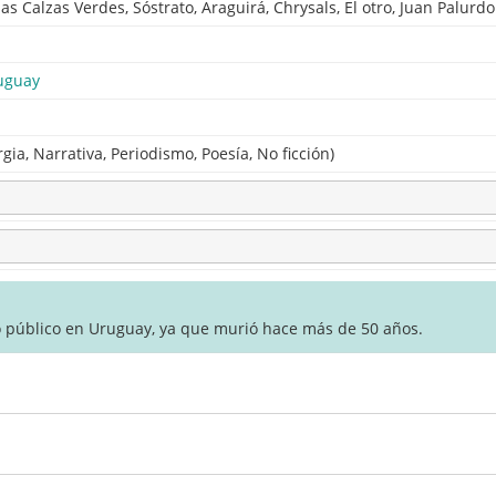
las Calzas Verdes, Sóstrato, Araguirá, Chrysals, El otro, Juan Palurdo
uguay
gia, Narrativa, Periodismo, Poesía, No ficción)
o público en Uruguay, ya que murió hace más de 50 años.