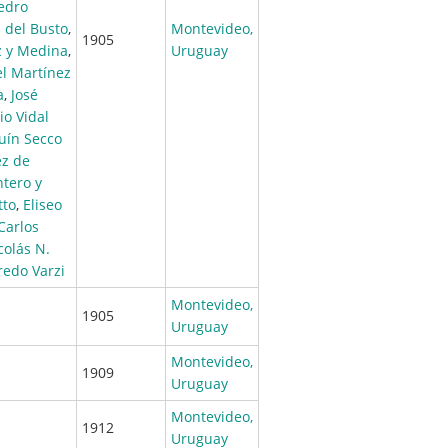
edro
. del Busto
,
Montevideo,
1905
 y Medina
,
Uruguay
l Martínez
a
,
José
io Vidal
uín Secco
ez de
tero y
tto
,
Eliseo
Carlos
colás N.
redo Varzi
Montevideo,
1905
Uruguay
Montevideo,
1909
Uruguay
Montevideo,
1912
Uruguay