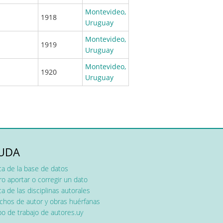
Montevideo,
1918
Uruguay
Montevideo,
1919
Uruguay
Montevideo,
1920
Uruguay
UDA
ca de la base de datos
o aportar o corregir un dato
a de las disciplinas autorales
chos de autor y obras huérfanas
o de trabajo de autores.uy