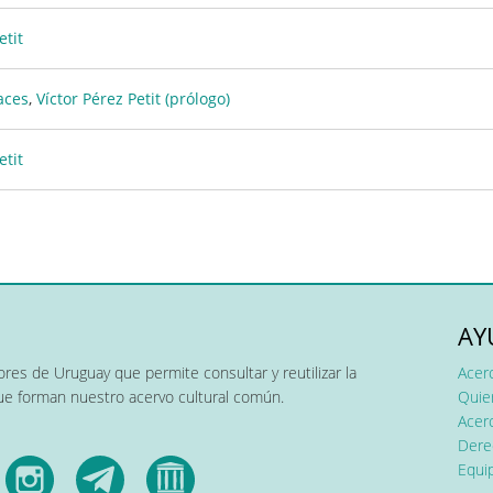
etit
aces
,
Víctor Pérez Petit (prólogo)
etit
AY
res de Uruguay que permite consultar y reutilizar la
Acer
que forman nuestro acervo cultural común.
Quier
Acerc
Dere
Equip