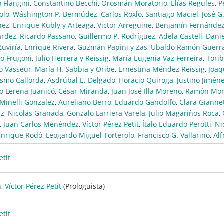
o Flangini
,
Constantino Becchi
,
Orosmán Moratorio
,
Elías Regules
,
P
olo
,
Wáshington P. Bermúdez
,
Carlos Roxlo
,
Santiago Maciel
,
José G
hez
,
Enrique Kubly y Arteaga
,
Victor Arreguine
,
Benjamín Fernández
árdez
,
Ricardo Passano
,
Guillermo P. Rodríguez
,
Adela Castell
,
Danie
Zuviría
,
Enrique Rivera
,
Guzmán Papini y Zas
,
Ubaldo Ramón Guerr
io Frugoni
,
Julio Herrera y Reissig
,
María Eugenia Vaz Ferreira
,
Torib
 Vasseur
,
María H. Sabbia y Oribe
,
Ernestina Méndez Reissig
,
Joaq
asmo Callorda
,
Asdrúbal E. Delgado
,
Horacio Quiroga
,
Justino Jimén
io Lerena Juanicó
,
César Miranda
,
Juan José Illa Moreno
,
Ramón Mon
Minelli Gonzalez
,
Aureliano Berro
,
Eduardo Gandolfo
,
Clara Gianne
ez
,
Nicolás Granada
,
Gonzalo Larriera Varela
,
Julio Magariños Roca
,
,
Juan Carlos Menéndez
,
Víctor Pérez Petit
,
Ítalo Eduardo Perotti
,
Ni
Enrique Rodó
,
Leogardo Miguel Torterolo
,
Francisco G. Vallarino
,
Alf
etit
n
,
Víctor Pérez Petit
(Prologuista)
etit