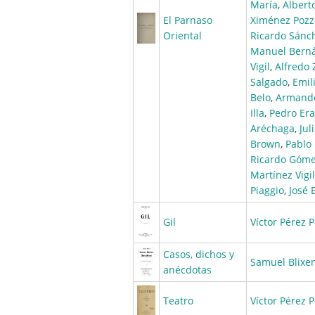
María
,
Albert
El Parnaso
Ximénez Pozz
Oriental
Ricardo Sánc
Manuel Bern
Vigil
,
Alfredo 
Salgado
,
Emil
Belo
,
Armando
Illa
,
Pedro Er
Aréchaga
,
Jul
Brown
,
Pablo 
Ricardo Góm
Martínez Vigil
Piaggio
,
José 
Gil
Víctor Pérez P
Casos, dichos y
Samuel Blixe
anécdotas
Teatro
Víctor Pérez P