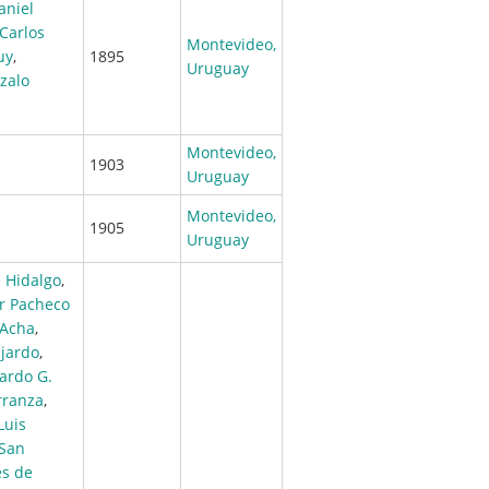
aniel
Carlos
Montevideo,
uy
,
1895
Uruguay
zalo
Montevideo,
1903
Uruguay
Montevideo,
1905
Uruguay
 Hidalgo
,
r Pacheco
 Acha
,
ajardo
,
ardo G.
rranza
,
Luis
 San
es de