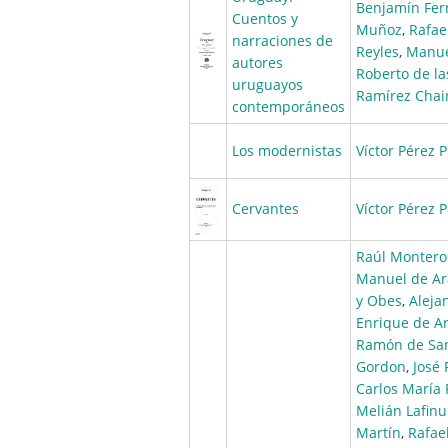
Benjamín Fer
Cuentos y
Muñoz
,
Rafae
narraciones de
Reyles
,
Manue
autores
Roberto de la
uruguayos
Ramírez Chai
contemporáneos
Los modernistas
Víctor Pérez P
Cervantes
Víctor Pérez P
Raúl Montero
Manuel de A
y Obes
,
Aleja
Enrique de A
Ramón de San
Gordon
,
José 
Carlos María
Melián Lafinu
Martín
,
Rafae