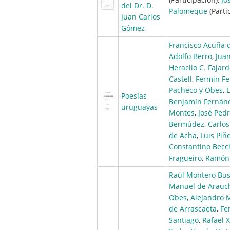
del Dr. D.
Palomeque
(Parti
Juan Carlos
Gómez
Francisco Acuña 
Adolfo Berro
,
Jua
Heraclio C. Fajar
Castell
,
Fermin Fer
Pacheco y Obes
,
Poesías
Benjamín Fernán
uruguayas
Montes
,
José Pedr
Bermúdez
,
Carlos
de Acha
,
Luis Piñ
Constantino Becc
Fragueiro
,
Ramón 
Raúl Montero Bu
Manuel de Arauc
Obes
,
Alejandro 
de Arrascaeta
,
Fe
Santiago
,
Rafael 