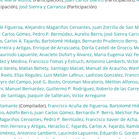
cipación),
José Sienra y Carranza
(Participación)
de Figueroa
,
Alejandro Magariños Cervantes
,
Juan Zorrilla de San M
n Carlos Gómez
,
Pedro P. Bermúdez
,
Aurelio Berro
,
José Sienra Carr
do
,
Carlos A. Fajardo
,
Bartolomé Hidalgo
,
Bernardo Prudencio Berro
,
reira y Artigas
,
Enrique de Arrascaeta
,
Dorila Castell de Orozco
,
Me
Laurindo Lapuente
,
Anacleto Dufort y Álvarez
,
Maria Eugenia Vaz Fe
dez y Medina
,
Francisco Tomas y Estruch
,
Antonino Lamberti
,
Victor
o Varela
,
Matias Behety
,
Santiago Maciel
,
Manuel de Araucho
,
Wash
 Roxlo
,
Elías Regules
,
Luis Melián Lafinur
,
Ladislao González
,
Franci
eyro del Campo
,
José G. Busto
,
Orosman Moratorio
,
Meliton Alfonso
,
hi
,
Manuel Bernardez
,
Guillermo P. Rodríguez
,
Roberto de las Carr
de Santiago
,
Joaquín de Salterain
,
Victor Arreguine
stamante
(Compilador),
Francisco Acuña de Figueroa
,
Bartolomé Hid
ho
,
Adolfo Berro
,
Juan Carlos Gómez
,
Bernardo P. Berro
,
Melchor Pa
Magariños Cervantes
,
Pedro P. Bermúdez
,
Francisco Xavier de Acha
rmín Ferreira y Artigas
,
Heraclio C. Fajardo
,
Carlos A. Fajardo
,
Ramó
Ximénez
,
Antonino Lamberti
,
Laurindo Lapuente
,
Eduardo G. Gordo