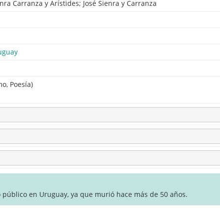
nra Carranza y Arístides; José Sienra y Carranza
uguay
mo, Poesía)
o público en Uruguay, ya que murió hace más de 50 años.