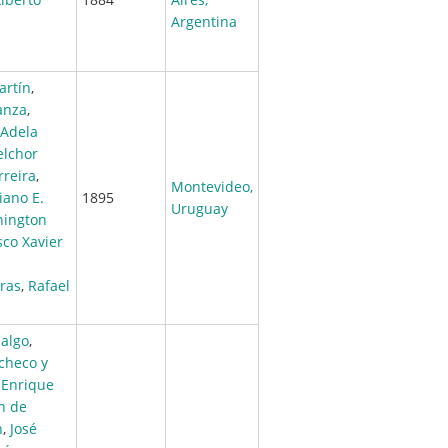
Argentina
artín
,
anza
,
Adela
lchor
rreira
,
Montevideo,
iano E.
1895
Uruguay
ington
sco Xavier
eras
,
Rafael
algo
,
checo y
,
Enrique
n de
n
,
José