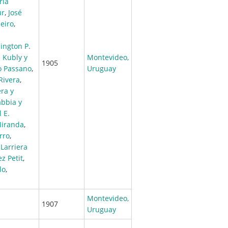
ría
ur
,
José
eiro
,
ington P.
 Kubly y
Montevideo,
1905
o Passano
,
Uruguay
Rivera
,
era y
abbia y
 E.
Miranda
,
rro
,
Larriera
ez Petit
,
lo
,
Montevideo,
1907
Uruguay