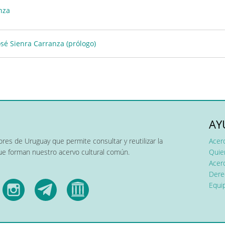
nza
osé Sienra Carranza (prólogo)
AY
res de Uruguay que permite consultar y reutilizar la
Acer
que forman nuestro acervo cultural común.
Quier
Acerc
Dere
Equip