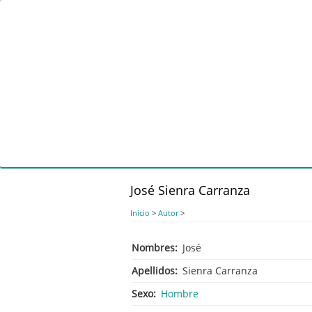
Pasar
al
contenido
principal
José Sienra Carranza
Inicio
>
Autor
>
Nombres
José
Apellidos
Sienra Carranza
Sexo
Hombre