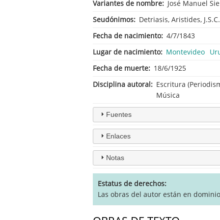
Variantes de nombre
José Manuel Sie
Seudónimos
Detriasis, Aristides, J.S.C.
Fecha de nacimiento
4/7/1843
Lugar de nacimiento
Montevideo
Ur
Fecha de muerte
18/6/1925
Disciplina autoral
Escritura (Periodis
Música
Fuentes
Enlaces
Notas
Estatus de derechos
Las obras del autor están en domini