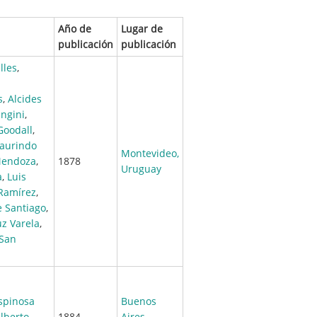
Año de
Lugar de
publicación
publicación
lles
,
s
,
Alcides
angini
,
Goodall
,
aurindo
Montevideo,
Mendoza
,
1878
Uruguay
a
,
Luis
 Ramírez
,
 Santiago
,
uz Varela
,
 San
spinosa
Buenos
lberto
1884
Aires,