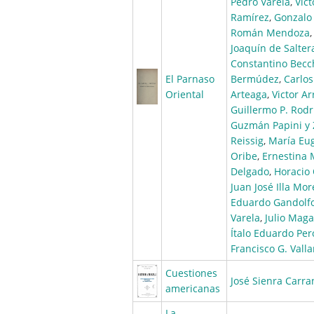
Pedro Varela
,
Vic
Ramírez
,
Gonzalo
Román Mendoza
Joaquín de Salter
Constantino Becc
El Parnaso
Bermúdez
,
Carlos
Oriental
Arteaga
,
Victor A
Guillermo P. Rodr
Guzmán Papini y 
Reissig
,
María Eug
Oribe
,
Ernestina 
Delgado
,
Horacio
Juan José Illa Mo
Eduardo Gandolf
Varela
,
Julio Maga
Ítalo Eduardo Pero
Francisco G. Valla
Cuestiones
José Sienra Carra
americanas
La