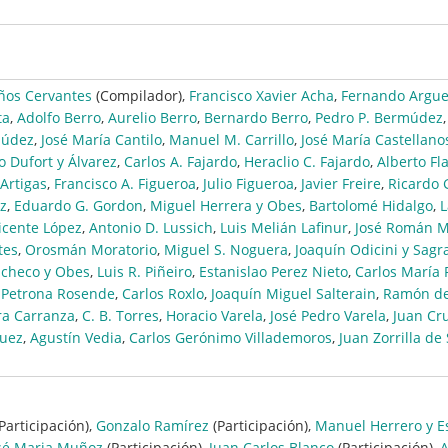
ños Cervantes
(Compilador),
Francisco Xavier Acha
,
Fernando Argue
ta
,
Adolfo Berro
,
Aurelio Berro
,
Bernardo Berro
,
Pedro P. Bermúdez
,
múdez
,
José María Cantilo
,
Manuel M. Carrillo
,
José María Castellano
o Dufort y Álvarez
,
Carlos A. Fajardo
,
Heraclio C. Fajardo
,
Alberto Fl
 Artigas
,
Francisco A. Figueroa
,
Julio Figueroa
,
Javier Freire
,
Ricardo 
z
,
Eduardo G. Gordon
,
Miguel Herrera y Obes
,
Bartolomé Hidalgo
,
L
icente López
,
Antonio D. Lussich
,
Luis Melián Lafinur
,
José Román 
tes
,
Orosmán Moratorio
,
Miguel S. Noguera
,
Joaquín Odicini y Sagr
acheco y Obes
,
Luis R. Piñeiro
,
Estanislao Perez Nieto
,
Carlos María
,
Petrona Rosende
,
Carlos Roxlo
,
Joaquín Miguel Salterain
,
Ramón de
ra Carranza
,
C. B. Torres
,
Horacio Varela
,
José Pedro Varela
,
Juan Cr
quez
,
Agustín Vedia
,
Carlos Gerónimo Villademoros
,
Juan Zorrilla de
Participación),
Gonzalo Ramírez
(Participación),
Manuel Herrero y E
sé Maria Muñoz
(Participación),
Juan Carlos Blanco
(Participación),
A