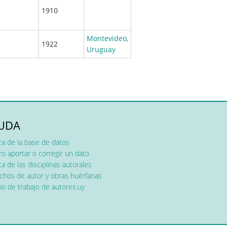
1910
Montevideo,
1922
Uruguay
UDA
ca de la base de datos
o aportar o corregir un dato
a de las disciplinas autorales
chos de autor y obras huérfanas
o de trabajo de autores.uy