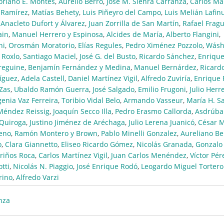
toriano E. Montes
,
Aurelio Berro
,
José M. Sienra Carranza
,
Carlos Ma
 Ramírez
,
Matías Behety
,
Luis Piñeyro del Campo
,
Luis Melián Lafin
,
Anacleto Dufort y Álvarez
,
Juan Zorrilla de San Martín
,
Rafael Fragu
ain
,
Manuel Herrero y Espinosa
,
Alcides de María
,
Alberto Flangini
,
hi
,
Orosmán Moratorio
,
Elías Regules
,
Pedro Ximénez Pozzolo
,
Wásh
 Roxlo
,
Santiago Maciel
,
José G. del Busto
,
Ricardo Sánchez
,
Enrique
rreguine
,
Benjamín Fernández y Medina
,
Manuel Bernárdez
,
Ricard
íguez
,
Adela Castell
,
Daniel Martínez Vigil
,
Alfredo Zuviría
,
Enrique 
Zas
,
Ubaldo Ramón Guerra
,
José Salgado
,
Emilio Frugoni
,
Julio Herr
enia Vaz Ferreira
,
Toribio Vidal Belo
,
Armando Vasseur
,
María H. S
Méndez Reissig
,
Joaquín Secco Illa
,
Pedro Erasmo Callorda
,
Asdrúbal
 Quiroga
,
Justino Jiménez de Aréchaga
,
Julio Lerena Juanicó
,
César 
reno
,
Ramón Montero y Brown
,
Pablo Minelli Gonzalez
,
Aureliano Be
o
,
Clara Giannetto
,
Eliseo Ricardo Gómez
,
Nicolás Granada
,
Gonzalo 
riños Roca
,
Carlos Martínez Vigil
,
Juan Carlos Menéndez
,
Víctor Pér
tti
,
Nicolás N. Piaggio
,
José Enrique Rodó
,
Leogardo Miguel Tortero
rino
,
Alfredo Varzi
nza