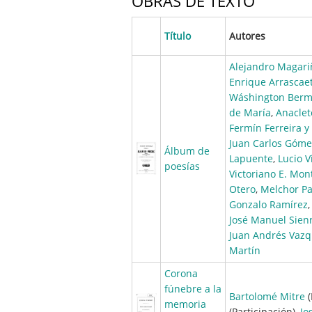
OBRAS DE TEXTO
Título
Autores
Alejandro Magari
Enrique Arrascae
Wáshington Ber
de María
,
Anaclet
Fermín Ferreira y
Juan Carlos Góme
Álbum de
Lapuente
,
Lucio V
poesías
Victoriano E. Mon
Otero
,
Melchor P
Gonzalo Ramírez
José Manuel Sien
Juan Andrés Vaz
Martín
Corona
fúnebre a la
Bartolomé Mitre
(
memoria
(Participación),
Jo