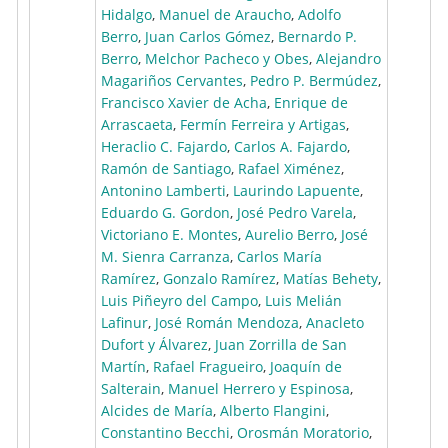
Hidalgo
,
Manuel de Araucho
,
Adolfo
Berro
,
Juan Carlos Gómez
,
Bernardo P.
Berro
,
Melchor Pacheco y Obes
,
Alejandro
Magariños Cervantes
,
Pedro P. Bermúdez
,
Francisco Xavier de Acha
,
Enrique de
Arrascaeta
,
Fermín Ferreira y Artigas
,
Heraclio C. Fajardo
,
Carlos A. Fajardo
,
Ramón de Santiago
,
Rafael Ximénez
,
Antonino Lamberti
,
Laurindo Lapuente
,
Eduardo G. Gordon
,
José Pedro Varela
,
Victoriano E. Montes
,
Aurelio Berro
,
José
M. Sienra Carranza
,
Carlos María
Ramírez
,
Gonzalo Ramírez
,
Matías Behety
,
Luis Piñeyro del Campo
,
Luis Melián
Lafinur
,
José Román Mendoza
,
Anacleto
Dufort y Álvarez
,
Juan Zorrilla de San
Martín
,
Rafael Fragueiro
,
Joaquín de
Salterain
,
Manuel Herrero y Espinosa
,
Alcides de María
,
Alberto Flangini
,
Constantino Becchi
,
Orosmán Moratorio
,