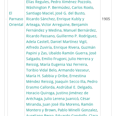
Elías Regules
,
Pedro Ximénez Pozzolo
,
Wáshington P. Bermúdez
,
Carlos Roxlo
,
El
Santiago Maciel
,
José G. del Busto
,
Parnaso
Ricardo Sánchez
,
Enrique Kubly y
1905
Oriental
Arteaga
,
Victor Arreguine
,
Benjamín
Fernández y Medina
,
Manuel Bernárdez
,
Ricardo Passano
,
Guillermo P. Rodríguez
,
Adela Castell
,
Daniel Martínez Vigil
,
Alfredo Zuviría
,
Enrique Rivera
,
Guzmán
Papini y Zas
,
Ubaldo Ramón Guerra
,
José
Salgado
,
Emilio Frugoni
,
Julio Herrera y
Reissig
,
María Eugenia Vaz Ferreira
,
Toribio Vidal Belo
,
Armando Vasseur
,
María H. Sabbia y Oribe
,
Ernestina
Méndez Reissig
,
Joaquín Secco Illa
,
Pedro
Erasmo Callorda
,
Asdrúbal E. Delgado
,
Horacio Quiroga
,
Justino Jiménez de
Aréchaga
,
Julio Lerena Juanicó
,
César
Miranda
,
Juan José Illa Moreno
,
Ramón
Montero y Brown
,
Pablo Minelli Gonzalez
,
Aureliano Berro
,
Eduardo Gandolfo
,
Clara