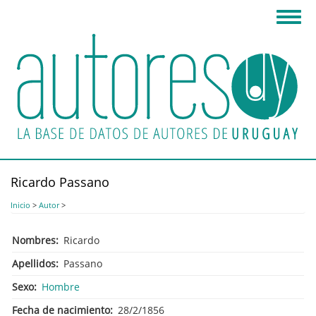
Pasar
Toggl
al
navig
contenido
principal
Ricardo Passano
Inicio
>
Autor
>
Nombres
Ricardo
Apellidos
Passano
Sexo
Hombre
Fecha de nacimiento
28/2/1856