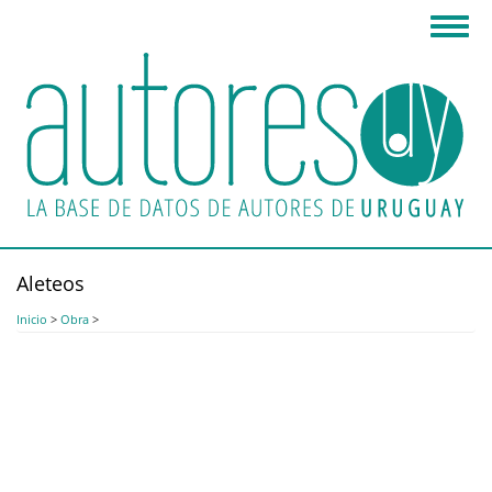
Pasar
Toggl
al
navig
contenido
principal
Aleteos
Inicio
>
Obra
>