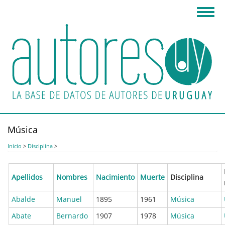
Pasar
Toggl
al
navig
contenido
principal
Música
Inicio
>
Disciplina
>
Apellidos
Nombres
Nacimiento
Muerte
Disciplina
Abalde
Manuel
1895
1961
Música
Abate
Bernardo
1907
1978
Música