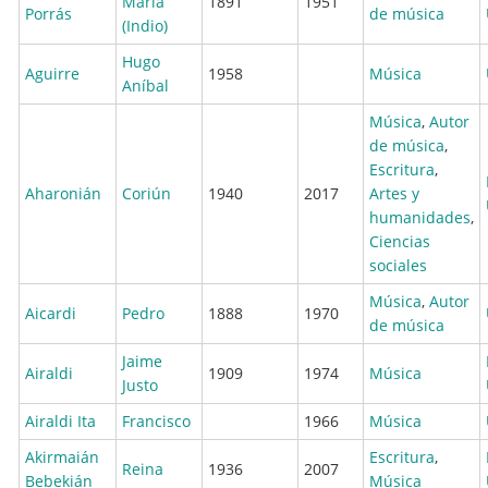
María
1891
1951
Porrás
de música
(Indio)
Hugo
Aguirre
1958
Música
Aníbal
Música
,
Autor
de música
,
Escritura
,
Aharonián
Coriún
1940
2017
Artes y
humanidades
,
Ciencias
sociales
Música
,
Autor
Aicardi
Pedro
1888
1970
de música
Jaime
Airaldi
1909
1974
Música
Justo
Airaldi Ita
Francisco
1966
Música
Akirmaián
Escritura
,
Reina
1936
2007
Bebekián
Música