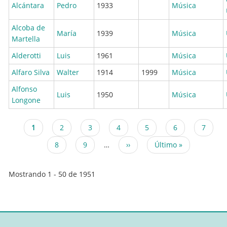
Alcántara
Pedro
1933
Música
Alcoba de
María
1939
Música
Martella
Alderotti
Luis
1961
Música
Alfaro Silva
Walter
1914
1999
Música
Alfonso
Luis
1950
Música
Longone
Página
1
Page
2
Page
3
Page
4
Page
5
Page
6
Page
7
Paginación
actual
Page
8
Page
9
…
Siguiente
››
Última
Último »
página
página
Mostrando 1 - 50 de 1951