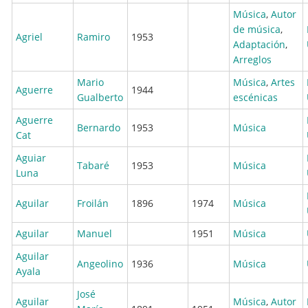
Música
,
Autor
de música
,
Agriel
Ramiro
1953
Adaptación
,
Arreglos
Mario
Música
,
Artes
Aguerre
1944
Gualberto
escénicas
Aguerre
Bernardo
1953
Música
Cat
Aguiar
Tabaré
1953
Música
Luna
Aguilar
Froilán
1896
1974
Música
Aguilar
Manuel
1951
Música
Aguilar
Angeolino
1936
Música
Ayala
José
Aguilar
Música
,
Autor