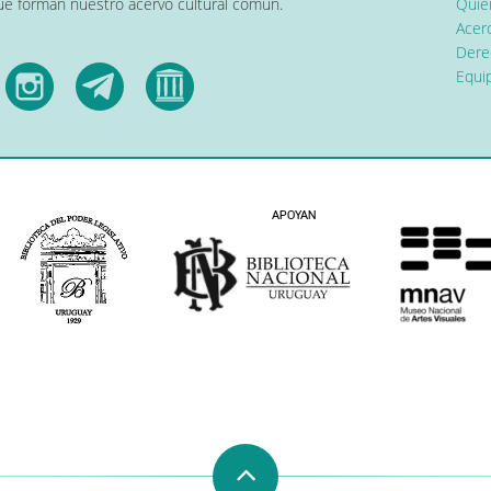
que forman nuestro acervo cultural común.
Quier
Acerc
Dere
Equip