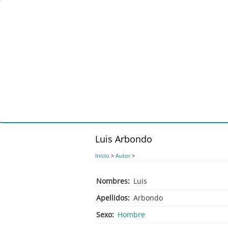
Pasar
al
contenido
principal
Luis Arbondo
Inicio
>
Autor
>
Nombres
Luis
Apellidos
Arbondo
Sexo
Hombre