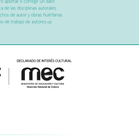
o aportar o corregir un dato
a de las disciplinas autorales
chos de autor y obras huérfanas
o de trabajo de autores.uy