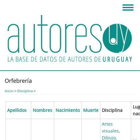
Pasar
Toggl
al
navig
contenido
principal
Orfebrería
Inicio
>
Disciplina
>
Lug
Apellidos
Nombres
Nacimiento
Muerte
Disciplina
nac
Artes
visuales
,
Dibujo
,