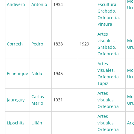
Mo
Andivero
Antonio
1934
Escultura
,
Ur
Grabado
,
Orfebrería
,
Pintura
Artes
visuales
,
Mo
Correch
Pedro
1838
1929
Grabado
,
Ur
Orfebrería
Artes
visuales
,
Mo
Echenique
Nilda
1945
Orfebrería
,
Ur
Tapiz
Artes
Carlos
Mo
Jaureguy
1931
visuales
,
Mario
Ur
Orfebrería
Artes
Lipschitz
Lilián
visuales
,
Arg
Orfebrería