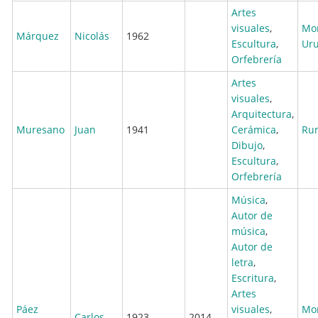
Artes
visuales
,
Mo
Márquez
Nicolás
1962
Escultura
,
Ur
Orfebrería
Artes
visuales
,
Arquitectura
,
Muresano
Juan
1941
Cerámica
,
Ru
Dibujo
,
Escultura
,
Orfebrería
Música
,
Autor de
música
,
Autor de
letra
,
Escritura
,
Artes
Páez
visuales
,
Mo
Carlos
1923
2014