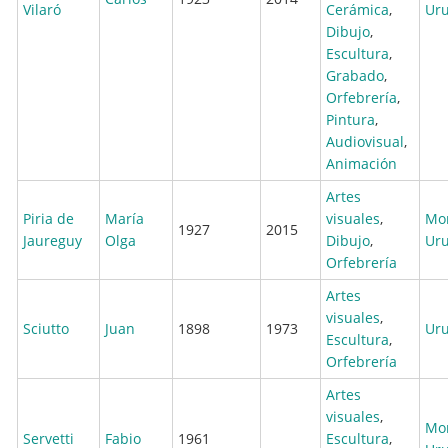
Vilaró
Cerámica
,
Ur
Dibujo
,
Escultura
,
Grabado
,
Orfebrería
,
Pintura
,
Audiovisual
,
Animación
Artes
Piria de
María
visuales
,
Mo
1927
2015
Jaureguy
Olga
Dibujo
,
Ur
Orfebrería
Artes
visuales
,
Sciutto
Juan
1898
1973
Ur
Escultura
,
Orfebrería
Artes
visuales
,
Mo
Servetti
Fabio
1961
Escultura
,