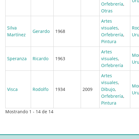
Ur
Orfebrería
,
Otras
Artes
Silva
visuales
,
Ro
Gerardo
1968
Martínez
Orfebrería
,
Ur
Pintura
Artes
Mo
Speranza
Ricardo
1963
visuales
,
Ur
Orfebrería
Artes
visuales
,
Mo
Visca
Rodolfo
1934
2009
Dibujo
,
Ur
Orfebrería
,
Pintura
Mostrando 1 - 14 de 14