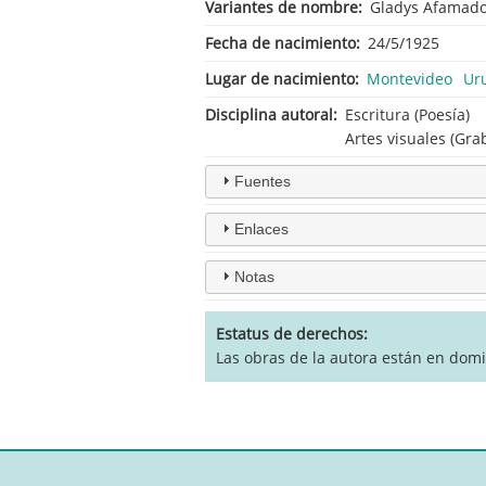
Variantes de nombre
Gladys Afamado
Fecha de nacimiento
24/5/1925
Lugar de nacimiento
Montevideo
Ur
Disciplina autoral
Escritura (Poesía)
Artes visuales (Gra
Fuentes
Enlaces
Notas
Estatus de derechos
Las obras de la autora están en domi