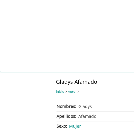
Pasar
al
contenido
principal
Gladys Afamado
Inicio
>
Autor
>
Nombres
Gladys
Apellidos
Afamado
Sexo
Mujer