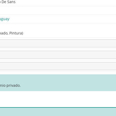
 De Sans
uguay
bado, Pintura)
nio privado.