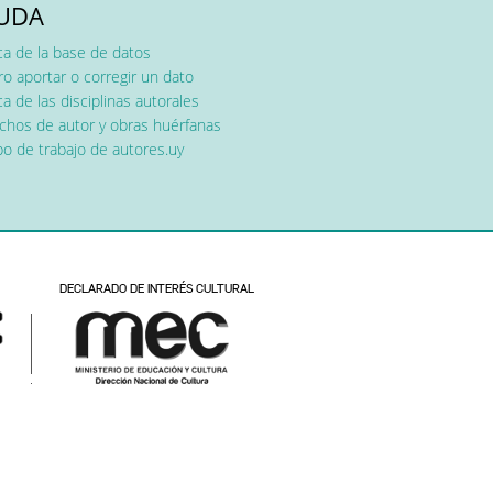
UDA
ca de la base de datos
o aportar o corregir un dato
a de las disciplinas autorales
chos de autor y obras huérfanas
o de trabajo de autores.uy