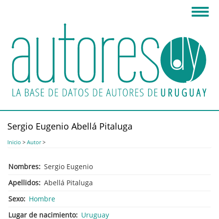
Pasar
Toggl
al
navig
contenido
principal
Sergio Eugenio Abellá Pitaluga
Inicio
>
Autor
>
Nombres
Sergio Eugenio
Apellidos
Abellá Pitaluga
Sexo
Hombre
Lugar de nacimiento
Uruguay