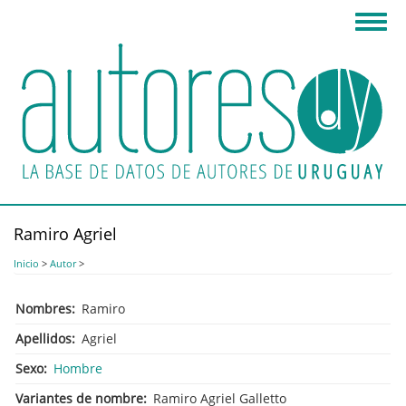
Pasar
Toggl
al
navig
contenido
principal
Ramiro Agriel
Inicio
>
Autor
>
Nombres
Ramiro
Apellidos
Agriel
Sexo
Hombre
Variantes de nombre
Ramiro Agriel Galletto