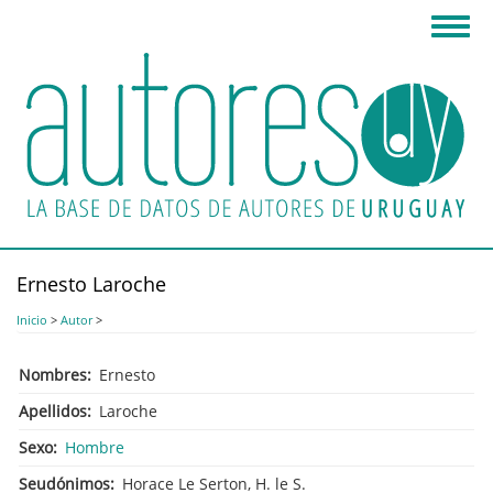
Pasar
Toggl
al
navig
contenido
principal
Ernesto Laroche
Inicio
>
Autor
>
Nombres
Ernesto
Apellidos
Laroche
Sexo
Hombre
Seudónimos
Horace Le Serton, H. le S.