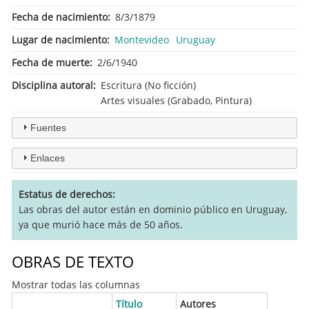
Fecha de nacimiento
8/3/1879
Lugar de nacimiento
Montevideo
Uruguay
Fecha de muerte
2/6/1940
Disciplina autoral
Escritura (No ficción)
Artes visuales (Grabado, Pintura)
Fuentes
Enlaces
Estatus de derechos
Las obras del autor están en dominio público en Uruguay,
ya que murió hace más de 50 años.
OBRAS DE TEXTO
Mostrar todas las columnas
Título
Autores