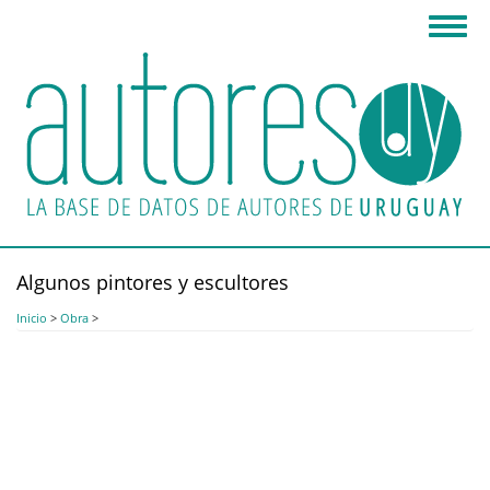
Pasar
Toggl
al
navig
contenido
principal
Algunos pintores y escultores
Inicio
>
Obra
>