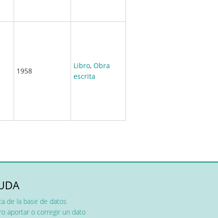
Libro
,
Obra
1958
escrita
UDA
ca de la base de datos
o aportar o corregir un dato