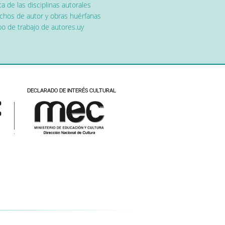
a de las disciplinas autorales
chos de autor y obras huérfanas
o de trabajo de autores.uy