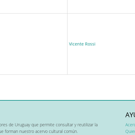
Vicente Rossi
AY
res de Uruguay que permite consultar y reutilizar la
Acer
que forman nuestro acervo cultural común.
Quier