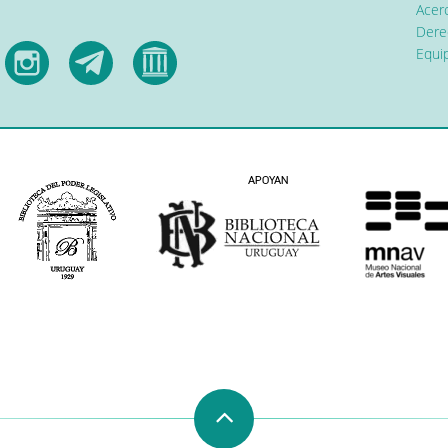
Acerc
Dere
Equip