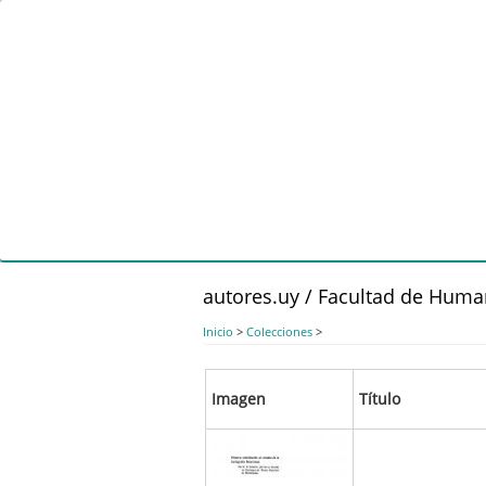
Pasar
al
contenido
principal
autores.uy / Facultad de Hum
Inicio
>
Colecciones
>
Imagen
Título