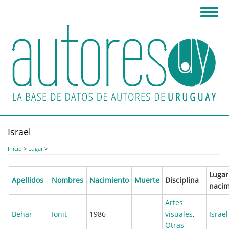
Pasar
Toggl
al
navig
contenido
principal
Israel
Inicio
>
Lugar
>
Lugar
Apellidos
Nombres
Nacimiento
Muerte
Disciplina
nacim
Artes
Behar
Ionit
1986
visuales
,
Israel
Otras