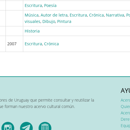
Escritura
,
Poesía
Música
,
Autor de letra
,
Escritura
,
Crónica
,
Narrativa
,
P
visuales
,
Dibujo
,
Pintura
Historia
2007
Escritura
,
Crónica
AY
res de Uruguay que permite consultar y reutilizar la
Acer
que forman nuestro acervo cultural común.
Quier
Acerc
Dere
Equip