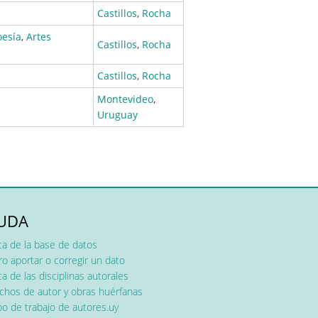
Castillos
,
Rocha
oesía
,
Artes
Castillos
,
Rocha
Castillos
,
Rocha
Montevideo
,
Uruguay
UDA
ca de la base de datos
o aportar o corregir un dato
a de las disciplinas autorales
chos de autor y obras huérfanas
o de trabajo de autores.uy