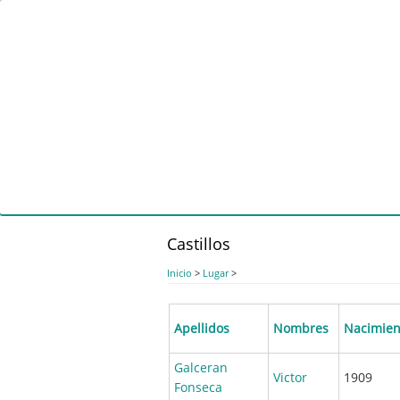
Pasar
al
contenido
principal
Castillos
Inicio
>
Lugar
>
Apellidos
Nombres
Nacimien
Galceran
Victor
1909
Fonseca