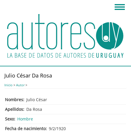
Pasar
Toggl
al
navig
contenido
principal
Julio César Da Rosa
Inicio
>
Autor
>
Nombres
Julio César
Apellidos
Da Rosa
Sexo
Hombre
Fecha de nacimiento
9/2/1920