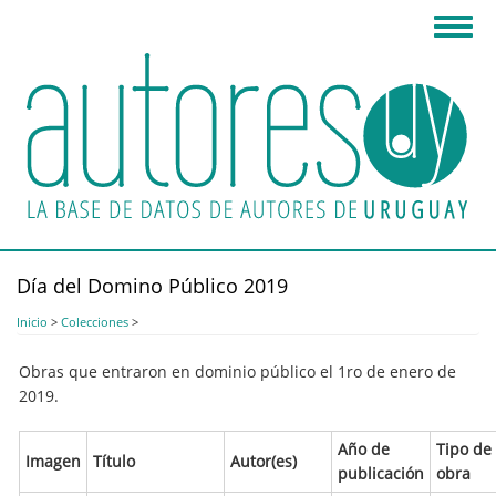
Pasar
Toggl
al
navig
contenido
principal
Día del Domino Público 2019
Inicio
>
Colecciones
>
Obras que entraron en dominio público el 1ro de enero de
2019.
Año de
Tipo de
Imagen
Título
Autor(es)
publicación
obra