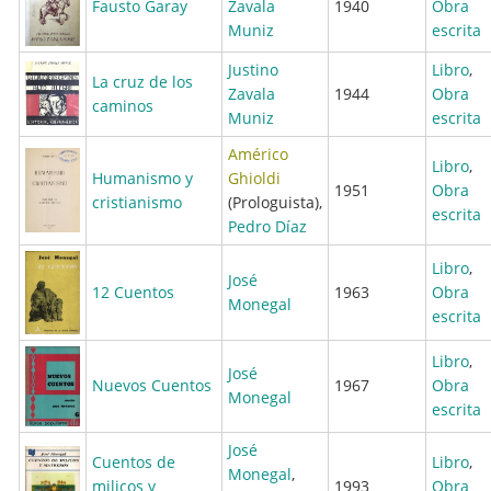
Fausto Garay
Zavala
1940
Obra
Muniz
escrita
Justino
Libro
,
La cruz de los
Zavala
1944
Obra
caminos
Muniz
escrita
Américo
Libro
,
Humanismo y
Ghioldi
1951
Obra
cristianismo
(Prologuista),
escrita
Pedro Díaz
Libro
,
José
12 Cuentos
1963
Obra
Monegal
escrita
Libro
,
José
Nuevos Cuentos
1967
Obra
Monegal
escrita
José
Cuentos de
Libro
,
Monegal
,
milicos y
1993
Obra