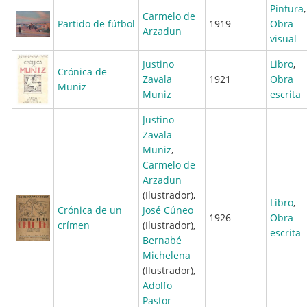
Pintura
,
Carmelo de
Partido de fútbol
1919
Obra
Arzadun
visual
Justino
Libro
,
Crónica de
Zavala
1921
Obra
Muniz
Muniz
escrita
Justino
Zavala
Muniz
,
Carmelo de
Arzadun
(Ilustrador),
Libro
,
Crónica de un
José Cúneo
1926
Obra
crímen
(Ilustrador),
escrita
Bernabé
Michelena
(Ilustrador),
Adolfo
Pastor