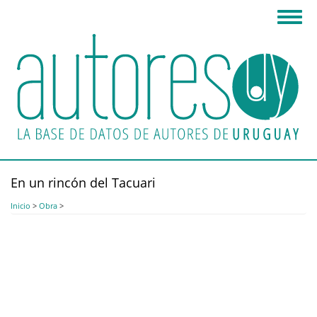
Pasar
Toggl
al
navig
contenido
principal
En un rincón del Tacuari
Inicio
>
Obra
>