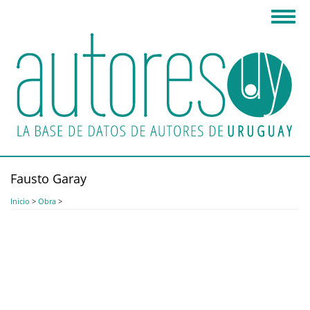
Pasar
Toggl
al
navig
contenido
principal
Fausto Garay
Inicio
>
Obra
>