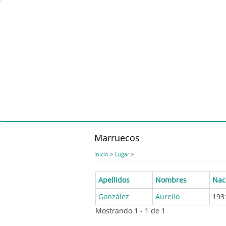
Pasar
al
contenido
principal
Marruecos
Inicio
>
Lugar
>
Apellidos
Nombres
Nac
González
Aurelio
193
Mostrando 1 - 1 de 1