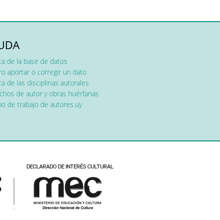
UDA
ca de la base de datos
o aportar o corregir un dato
a de las disciplinas autorales
chos de autor y obras huérfanas
o de trabajo de autores.uy