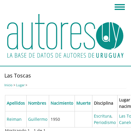
Pasar
Toggl
al
navig
contenido
principal
Las Toscas
Inicio
>
Lugar
>
Lugar
Apellidos
Nombres
Nacimiento
Muerte
Disciplina
nacim
Escritura
,
Las T
Reiman
Guillermo
1950
Periodismo
Canel
Mostrando 1 - 1 de 1