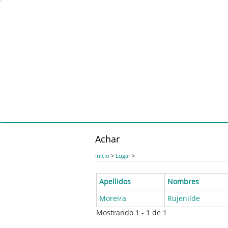
Pasar
al
contenido
principal
Achar
Inicio
>
Lugar
>
Apellidos
Nombres
Moreira
Rujenilde
Mostrando 1 - 1 de 1