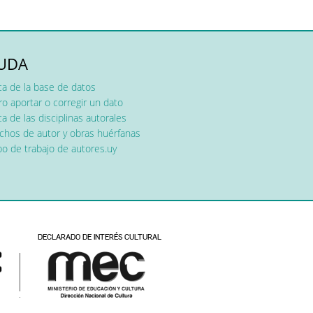
UDA
ca de la base de datos
o aportar o corregir un dato
a de las disciplinas autorales
chos de autor y obras huérfanas
o de trabajo de autores.uy