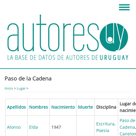
Pasar
Toggl
al
navig
contenido
principal
Paso de la Cadena
Inicio
>
Lugar
>
Lugar d
Apellidos
Nombres
Nacimiento
Muerte
Disciplina
nacimie
Paso de
Escritura
,
Alonso
Elda
1947
Cadena
,
Poesía
Canelo