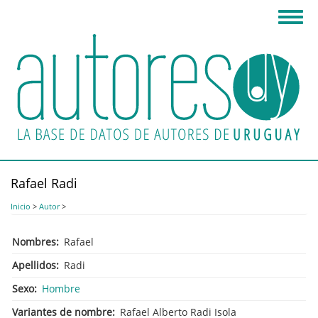
Pasar
Toggl
al
navig
contenido
principal
Rafael Radi
Inicio
>
Autor
>
Nombres
Rafael
Apellidos
Radi
Sexo
Hombre
Variantes de nombre
Rafael Alberto Radi Isola