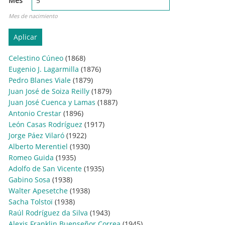
Mes
Mes de nacimiento
Celestino Cúneo
(1868)
Eugenio J. Lagarmilla
(1876)
Pedro Blanes Viale
(1879)
Juan José de Soiza Reilly
(1879)
Juan José Cuenca y Lamas
(1887)
Antonio Crestar
(1896)
León Casas Rodríguez
(1917)
Jorge Páez Vilaró
(1922)
Alberto Merentiel
(1930)
Romeo Guida
(1935)
Adolfo de San Vicente
(1935)
Gabino Sosa
(1938)
Walter Apesetche
(1938)
Sacha Tolstoï
(1938)
Raúl Rodríguez da Silva
(1943)
Alexis Franklin Buenseñor Correa
(1945)