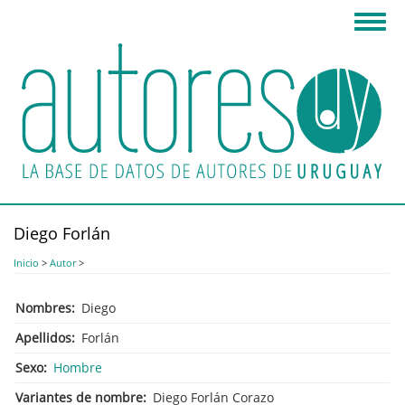
Pasar
Toggl
al
navig
contenido
principal
Diego Forlán
Inicio
>
Autor
>
Nombres
Diego
Apellidos
Forlán
Sexo
Hombre
Variantes de nombre
Diego Forlán Corazo