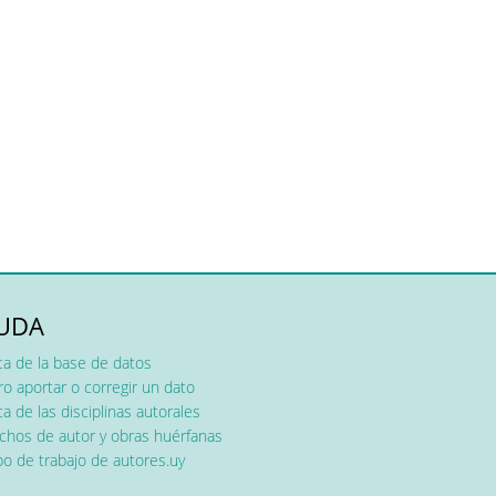
UDA
ca de la base de datos
o aportar o corregir un dato
a de las disciplinas autorales
chos de autor y obras huérfanas
o de trabajo de autores.uy