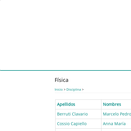
Pasar
al
contenido
principal
Física
Inicio
>
Disciplina
>
Apellidos
Nombres
Berruti Clavario
Marcelo Pedr
Cossio Capiello
Anna María