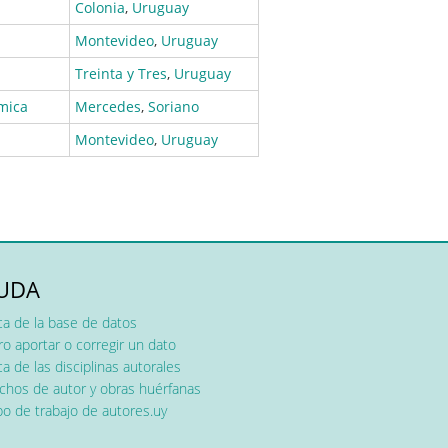
Colonia
,
Uruguay
Montevideo
,
Uruguay
Treinta y Tres
,
Uruguay
mica
Mercedes
,
Soriano
Montevideo
,
Uruguay
UDA
ca de la base de datos
o aportar o corregir un dato
a de las disciplinas autorales
chos de autor y obras huérfanas
o de trabajo de autores.uy