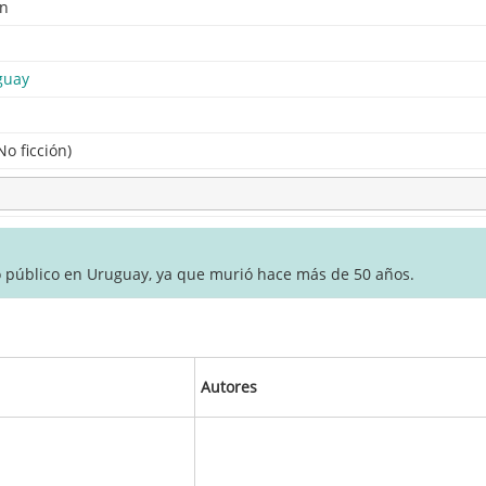
nn
guay
No ficción)
o público en Uruguay, ya que murió hace más de 50 años.
Autores