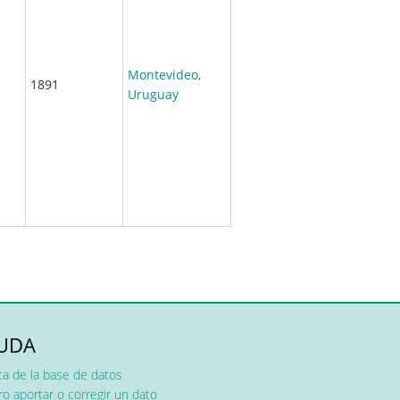
Montevideo,
1891
Uruguay
UDA
ca de la base de datos
o aportar o corregir un dato