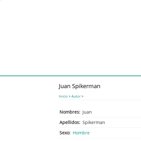
Pasar
al
contenido
principal
Juan Spikerman
Inicio
>
Autor
>
Nombres
Juan
Apellidos
Spikerman
Sexo
Hombre