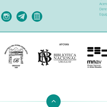
Acerc
Dere
Equip