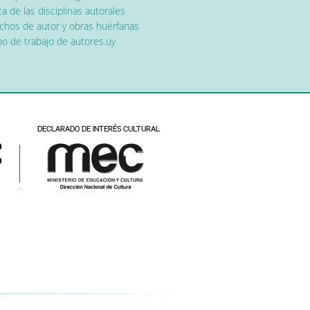
a de las disciplinas autorales
chos de autor y obras huérfanas
o de trabajo de autores.uy