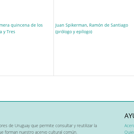
imera quincena de los
Juan Spikerman
,
Ramón de Santiago
a y Tres
(prólogo y epílogo)
AY
res de Uruguay que permite consultar y reutilizar la
Acer
que forman nuestro acervo cultural común.
Quier