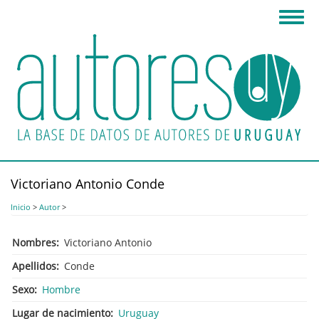
Pasar
Toggl
al
navig
contenido
principal
Victoriano Antonio Conde
Inicio
>
Autor
>
Nombres
Victoriano Antonio
Apellidos
Conde
Sexo
Hombre
Lugar de nacimiento
Uruguay