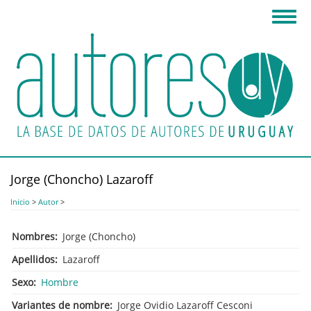
Pasar
Toggl
al
navig
contenido
principal
Jorge (Choncho) Lazaroff
Inicio
>
Autor
>
Nombres
Jorge (Choncho)
Apellidos
Lazaroff
Sexo
Hombre
Variantes de nombre
Jorge Ovidio Lazaroff Cesconi