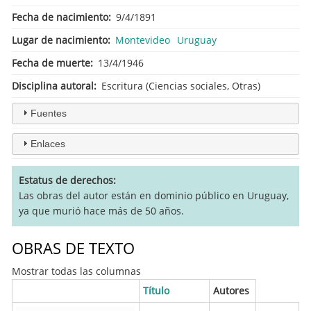
Fecha de nacimiento
9/4/1891
Lugar de nacimiento
Montevideo
Uruguay
Fecha de muerte
13/4/1946
Disciplina autoral
Escritura (Ciencias sociales, Otras)
Fuentes
Enlaces
Estatus de derechos
Las obras del autor están en dominio público en Uruguay,
ya que murió hace más de 50 años.
OBRAS DE TEXTO
Mostrar todas las columnas
Título
Autores