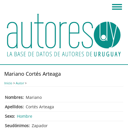
Pasar
Toggl
al
navig
contenido
principal
Mariano Cortés Arteaga
Inicio
>
Autor
>
Nombres
Mariano
Apellidos
Cortés Arteaga
Sexo
Hombre
Seudónimos
Zapador