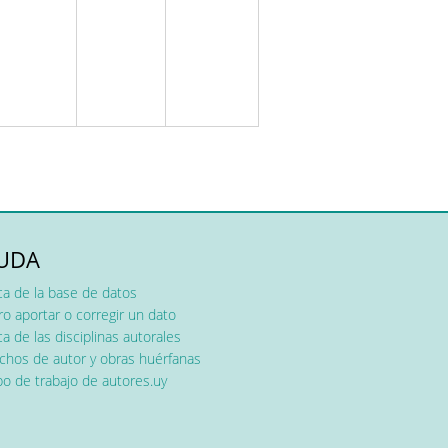
UDA
ca de la base de datos
o aportar o corregir un dato
a de las disciplinas autorales
chos de autor y obras huérfanas
o de trabajo de autores.uy