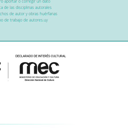
o aportar o corregir un dato
a de las disciplinas autorales
chos de autor y obras huérfanas
o de trabajo de autores.uy