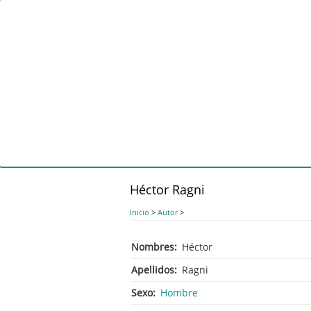
Pasar
al
contenido
principal
Héctor Ragni
Inicio
>
Autor
>
Nombres
Héctor
Apellidos
Ragni
Sexo
Hombre