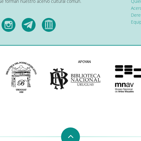
que forman nuestro acervo cultural común.
Quier
Acerc
Dere
Equip