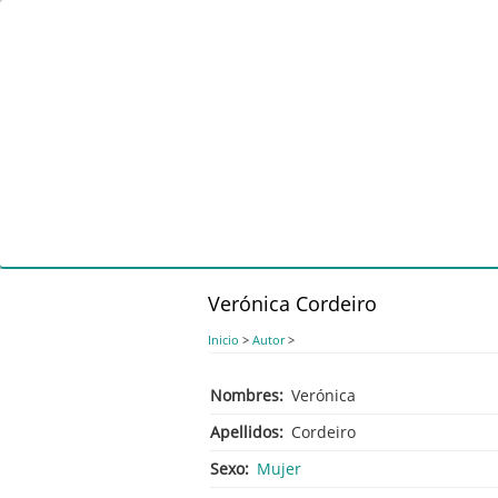
Pasar
al
contenido
principal
Verónica Cordeiro
Inicio
>
Autor
>
Nombres
Verónica
Apellidos
Cordeiro
Sexo
Mujer