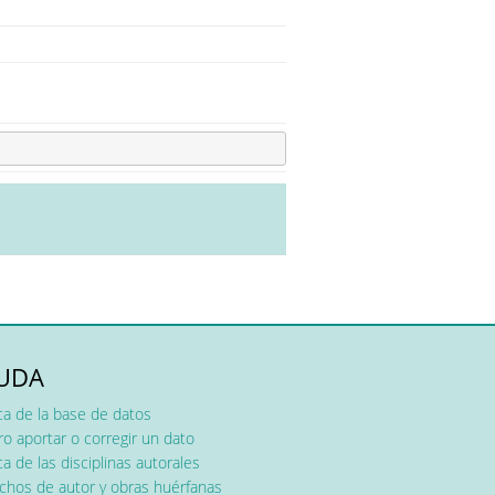
UDA
ca de la base de datos
o aportar o corregir un dato
a de las disciplinas autorales
chos de autor y obras huérfanas