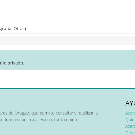
grafía, Otras)
nio privado.
AY
res de Uruguay que permite consultar y reutilizar la
Acer
que forman nuestro acervo cultural común.
Quier
Acerc
Dere