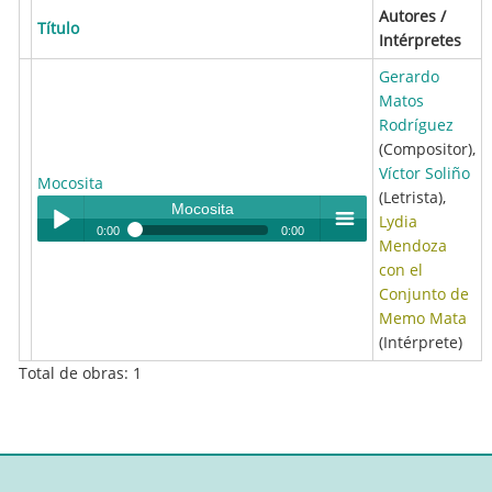
Autores /
Título
Intérpretes
Gerardo
Matos
Rodríguez
(Compositor),
Víctor Soliño
Mocosita
(Letrista),
Mocosita
Lydia
0:00
0:00
Mendoza
Mocosita
con el
Play /
menu
Conjunto de
Memo Mata
(Intérprete)
Total de obras: 1
pause