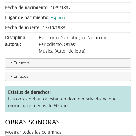
Fecha de nacimiento
10/9/1897
Lugar de nacimiento
España
Fecha de muerte
13/10/1983
Disciplina
Escritura (Dramaturgia, No ficción,
autoral
Periodismo, Otras)
Música (Autor de letra)
Fuentes
Enlaces
Estatus de derechos
Las obras del autor están en dominio privado, ya que
murió hace menos de 50 años.
OBRAS SONORAS
Mostrar todas las columnas