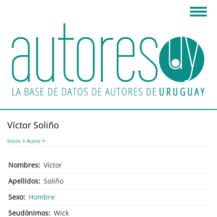
Pasar
Toggl
al
navig
contenido
principal
Víctor Soliño
Inicio
>
Autor
>
Nombres
Víctor
Apellidos
Soliño
Sexo
Hombre
Seudónimos
Wick