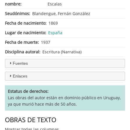
nombre
Escalas
Seudónimos
Blandengue, Fernán González
Fecha de nacimiento
1869
Lugar de nacimiento
España
Fecha de muerte
1937
Disciplina autoral
Escritura (Narrativa)
Fuentes
Enlaces
Estatus de derechos
Las obras del autor están en dominio público en Uruguay,
ya que murió hace más de 50 años.
OBRAS DE TEXTO
Mostrar todas las columnas