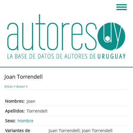
Pasar
Toggl
al
navig
contenido
principal
Joan Torrendell
Inicio
>
Autor
>
Nombres
Joan
Apellidos
Torrendell
Sexo
Hombre
Variantes de
Juan Torrendell; Joan Torrendell