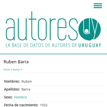
Pasar
Toggl
al
navig
contenido
principal
Ruben Barra
Inicio
>
Autor
>
Nombres
Ruben
Apellidos
Barra
Sexo
Hombre
Fecha de nacimiento
1932