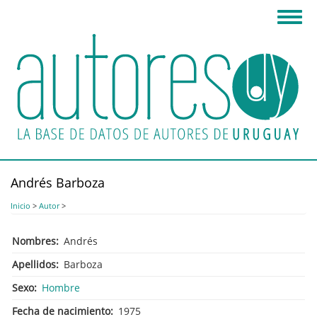
Pasar
Toggl
al
navig
contenido
principal
Andrés Barboza
Inicio
>
Autor
>
Nombres
Andrés
Apellidos
Barboza
Sexo
Hombre
Fecha de nacimiento
1975