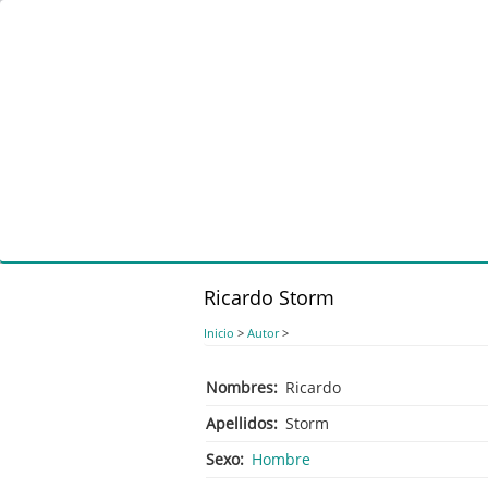
Pasar
al
contenido
principal
Ricardo Storm
Inicio
>
Autor
>
Nombres
Ricardo
Apellidos
Storm
Sexo
Hombre