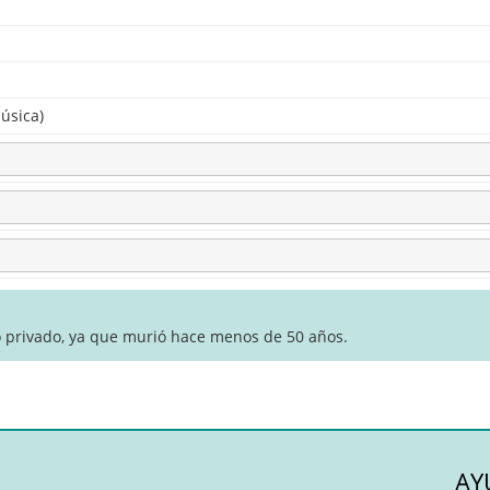
úsica)
o privado, ya que murió hace menos de 50 años.
AY