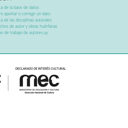
ca de la base de datos
o aportar o corregir un dato
a de las disciplinas autorales
chos de autor y obras huérfanas
o de trabajo de autores.uy