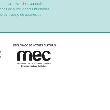
a de las disciplinas autorales
chos de autor y obras huérfanas
o de trabajo de autores.uy