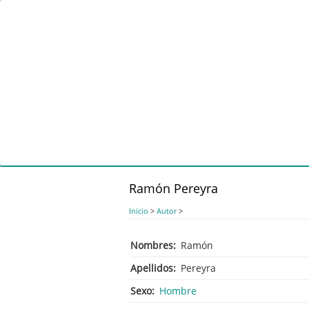
Pasar
al
contenido
principal
Ramón Pereyra
Inicio
>
Autor
>
Nombres
Ramón
Apellidos
Pereyra
Sexo
Hombre