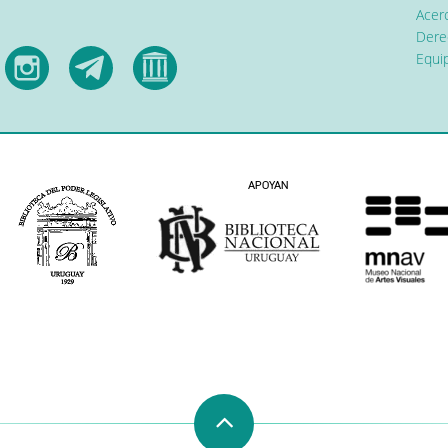
Acerc
Dere
Equip