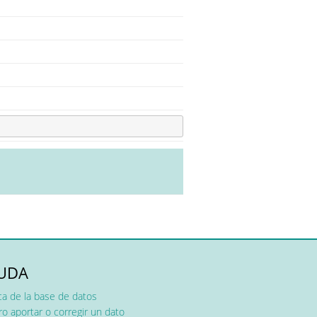
UDA
ca de la base de datos
o aportar o corregir un dato